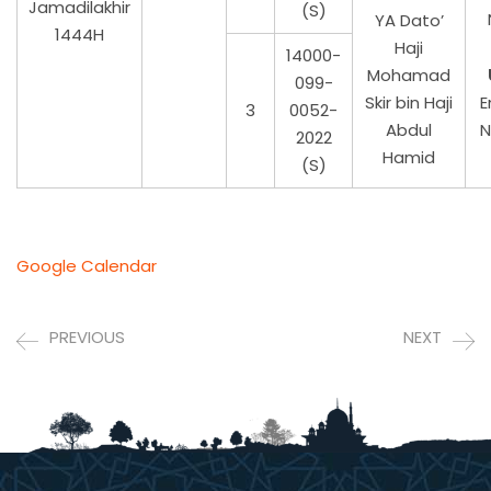
Jamadilakhir
(S)
YA Dato’
1444H
Haji
14000-
Mohamad
099-
Skir bin Haji
E
3
0052-
Abdul
N
2022
Hamid
(S)
Google Calendar
PREVIOUS
NEXT