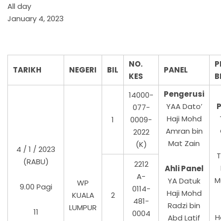
All day
January 4, 2023
NO.
P
TARIKH
NEGERI
BIL
PANEL
KES
B
Pengerusi
14000-
YAA Dato’
P
077-
Haji Mohd
1
0009-
Amran bin
2022
Mat Zain
(K)
4 / 1 / 2023
T
(RABU)
2212
Ahli Panel
A-
M
YA Datuk
WP
9.00 Pagi
0114-
Haji Mohd
KUALA
2
481-
Radzi bin
LUMPUR
11
0004
H
Abd Latif