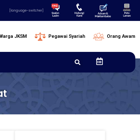
[language-switcher]
Warga JKSM
Pegawai Syariah
Orang Awam
at