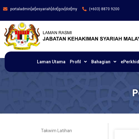
portaladmin[at]esyariah[dot]gov[dot]my
(+603) 8870 9200
Laman Utama
Profil
Bahagian
ePerkhi
P
Takwim Latihan