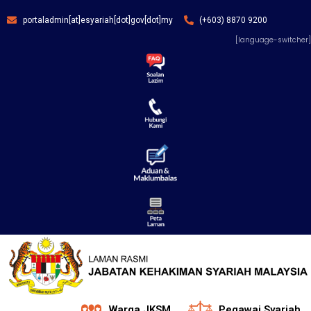
portaladmin[at]esyariah[dot]gov[dot]my
(+603) 8870 9200
[language-switcher]
Warga JKSM
Pegawai Syariah